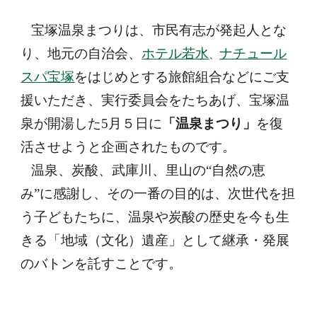
宝塚温泉まつりは、市民有志が発起人とな
り、地元の自治会、
ホテル若水
ナチュール
、
スパ宝塚
を
はじめとする旅館組合などにご支
援いただき、実行委員会をたちあげ、宝塚温
泉が開湯した5月５日に
「温泉まつり」
を復
活させようと企画されたものです。
温泉、炭酸、武庫川、里山の“自然の恵
み”に感謝し、その一番の目的は、次世代を担
う子どもたちに、温泉や炭酸の歴史を今も生
きる「地域（文化）遺産」として継承・発展
のバトンを託すことです。