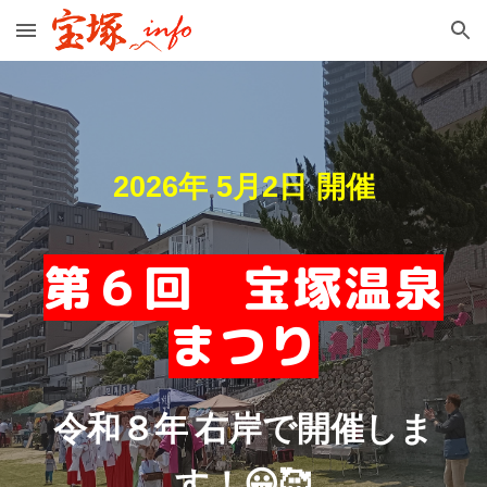
Skip to main content
Skip to navigation
2026年 5月2日 開催
第
６
回 宝塚温泉
まつり
令和
８
年 右岸で開催しま
す！😀🥰