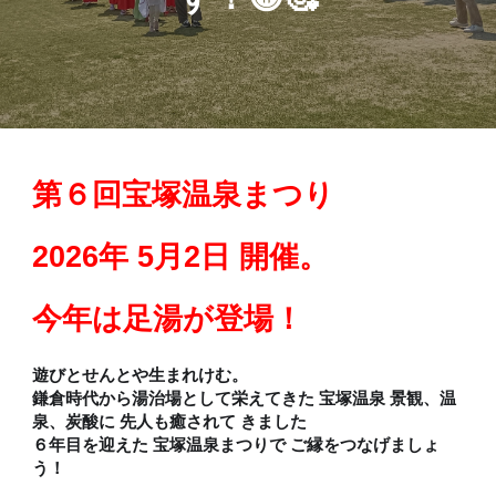
第
６
回宝塚温泉まつり
202
6
年
5
月2日 開催。
今年は足湯が登場！
遊びとせんとや生まれけむ。
鎌倉時代から湯治場として栄えてきた 宝塚温泉 景観、温
泉、炭酸に 先人も癒されて きました
６
年目を迎えた 宝塚温泉まつりで ご縁をつなげましょ
う！