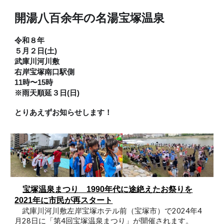
開湯八百余年の名湯宝塚温泉
令和
８
年
５
月
２
日(土)
武庫川河川敷
右岸宝塚南口駅側
11時〜15時
※雨天順延
３
日(日)
とりあえずお知らせします！
宝塚温泉まつり 1990年代に途絶えたお祭りを
2021年に市民が再スタート
武庫川河川敷左岸宝塚ホテル前（宝塚市）で2024年4
月28日に「第4回宝塚温泉まつり」が開催されます。