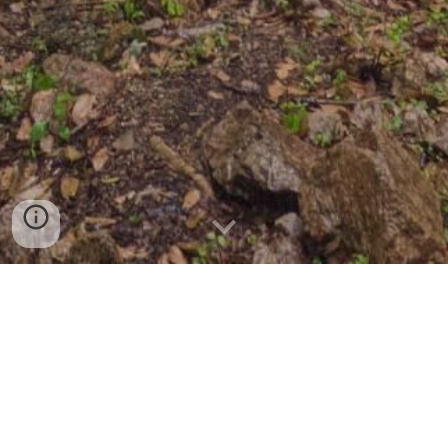
（１）未来への種まき
「子ども神輿づくり」「宝塚音頭の練習」は4月からはじ
めました。
開催予定日の５月５日は緊急事態宣言が出ていたので６
月に延期、さらに実際の
開催日は７月２５日
になりまし
た。祭り当日は多世代でブースを運営することを通じ
て、実行委員のメンバーは「祭りづくりの楽しさ」を体
感しコミュニティで行事する意義を体感しました。その